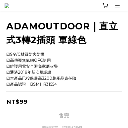
ADAMOUTDOOR｜直立
式3轉2插頭 軍綠色
☑94V0材質防火防燃
☑高傳導無氧銅OFC使用
☑維護用電安全避免家庭火警
☑通過2019年新安規認證
☑本產品已投保最高3200萬產品責任險
☑產品認證｜BSMI_R31554
NT$99
售完
若想購買，請聯絡我們。