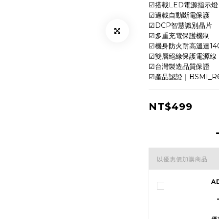
☑搭載LED電源指示燈
☑過載自動斷電保護
☑DCP智慧識別晶片
☑多重充電保護機制
☑機身防火耐高溫達140
☑雙層絕緣保護電源線
☑台灣製造品質保證
☑產品認證｜BSMI_R6
NT$499
以優惠價加購商品
A