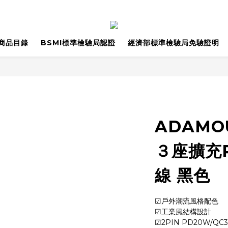
商品目錄
BSMI標準檢驗局認證
經濟部標準檢驗局免驗證明
ADAMO
３座擴充P
線 黑色
☑戶外潮流風格配色
☑工業風結構設計
☑2PIN PD20W/Q