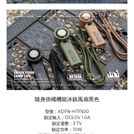
隨身掛繩機能冰鎮風扇黑色
型號：ADFN-HTF500
額定輸入：DC5.0V 1.0A
額定電壓：3.7V
額定功率：10W