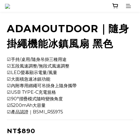
ADAMOUTDOOR｜隨身
掛繩機能冰鎮風扇 黑色
☑手持/桌用/隨身吊掛三種用途 
☑五段風速調整/無段式風速調整 
☑LED螢幕顯示電量/風量 
☑大面積急速冰鎮功能 
☑內附專用綁繩可吊掛身上隨身攜帶 
☑USB TYPE-C充電規格 
☑90°摺疊模式隨時變換角度 
☑5200mAh大容量
☑產品認證｜BSMI_R55975
NT$890