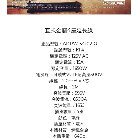
直式金屬4座延長線
產品型號：ADPW-34102-G
認證型號：KF4
額定電壓：125V AC
額定電流：15A
額定容量：1650W
電源線：可繞式VCTF耐高溫300V
線徑：2.0m㎡ x 3芯
線長：2M
突波電壓：595V
突波電流：6500A
突波能量：163J
插座數量：4座
顏色：軍綠
插座材質：電木
本體材質：鋼鐵合金
本體重量：640g