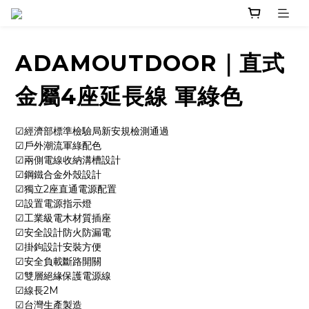
ADAMOUTDOOR｜直式
金屬4座延長線 軍綠色
☑經濟部標準檢驗局新安規檢測通過
☑戶外潮流軍綠配色
☑兩側電線收納溝槽設計
☑鋼鐵合金外殼設計
☑獨立2座直通電源配置
☑設置電源指示燈
☑工業級電木材質插座
☑安全設計防火防漏電
☑掛鉤設計安裝方便
☑安全負載斷路開關
☑雙層絕緣保護電源線
☑線長2M
☑台灣生產製造